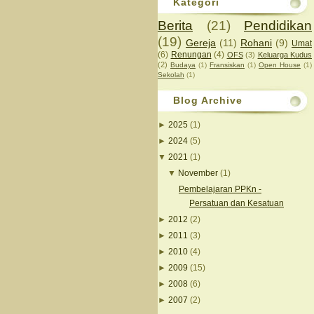
Kategori
Berita
(21)
Pendidikan
(19)
Gereja
(11)
Rohani
(9)
Umat
(6)
Renungan
(4)
OFS
(3)
Keluarga Kudus
(2)
Budaya
(1)
Fransiskan
(1)
Open House
(1)
Sekolah
(1)
Blog Archive
►
2025
(1)
►
2024
(5)
▼
2021
(1)
▼
November
(1)
Pembelajaran PPKn -
Persatuan dan Kesatuan
►
2012
(2)
►
2011
(3)
►
2010
(4)
►
2009
(15)
►
2008
(6)
►
2007
(2)