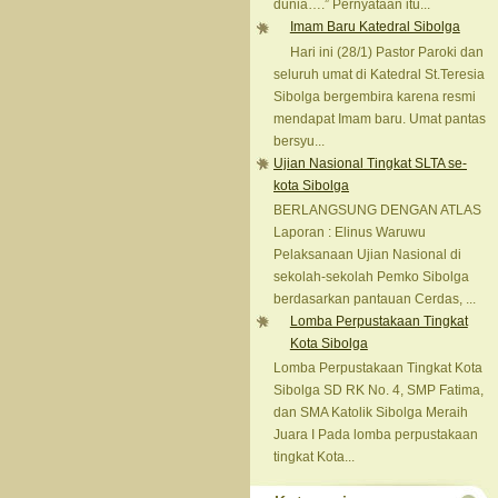
dunia….” Pernyataan itu...
Imam Baru Katedral Sibolga
Hari ini (28/1) Pastor Paroki dan
seluruh umat di Katedral St.Teresia
Sibolga bergembira karena resmi
mendapat Imam baru. Umat pantas
bersyu...
Ujian Nasional Tingkat SLTA se-
kota Sibolga
BERLANGSUNG DENGAN ATLAS
Laporan : Elinus Waruwu
Pelaksanaan Ujian Nasional di
sekolah-sekolah Pemko Sibolga
berdasarkan pantauan Cerdas, ...
Lomba Perpustakaan Tingkat
Kota Sibolga
Lomba Perpustakaan Tingkat Kota
Sibolga SD RK No. 4, SMP Fatima,
dan SMA Katolik Sibolga Meraih
Juara I Pada lomba perpustakaan
tingkat Kota...