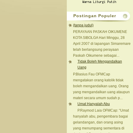
Postingan Populer
(tanpa judul)
PERAYAAN PASKAH OIKUMENE
KOTA SIBOLGA Hari Minggu, 28
April 2007 di lapangan Simaremare
telah berlangsung perayaan
Paskah Oikumene sebagai...
Tidak Boleh Mengandalkan
Uang
P.Blasius Fau OFMCap
mengatakan orang katolik tidak
boleh mengandalkan uang. Orang
yang mengandalkan uang ataupun
materi secara umum sudah p...
Umat Hanyalah Abu
P.Raymod Laia OFMCap: “Umat
hanyalah abu, pengembara bagai
gelandangan, dan orang asing
yang menumpang sementara di