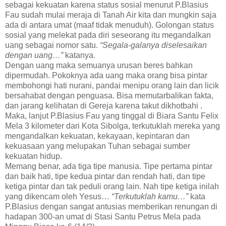
sebagai kekuatan karena status sosial menurut P.Blasius
Fau sudah mulai meraja di Tanah Air kita dan mungkin saja
ada di antara umat (maaf tidak menuduh). Golongan status
sosial yang melekat pada diri seseorang itu megandalkan
uang sebagai nomor satu.
“Segala-galanya diselesaikan
dengan uang…”
katanya.
Dengan uang maka semuanya urusan beres bahkan
dipermudah. Pokoknya ada uang maka orang bisa pintar
membohongi hati nurani, pandai menipu orang lain dan licik
bersahabat dengan penguasa. Bisa memutarbalikan fakta,
dan jarang kelihatan di Gereja karena takut dikhotbahi .
Maka, lanjut P.Blasius Fau yang tinggal di Biara Santu Felix
Mela 3 kilometer dari Kota Sibolga, terkutuklah mereka yang
mengandalkan kekuatan, kekayaan, kepintaran dan
kekuasaan yang melupakan Tuhan sebagai sumber
kekuatan hidup.
Memang benar, ada tiga tipe manusia. Tipe pertama pintar
dan baik hati, tipe kedua pintar dan rendah hati, dan tipe
ketiga pintar dan tak peduli orang lain. Nah tipe ketiga inilah
yang dikencam oleh Yesus…
“Terkutuklah kamu…”
kata
P.Blasius dengan sangat antusias memberikan renungan di
hadapan 300-an umat di Stasi Santu Petrus Mela pada