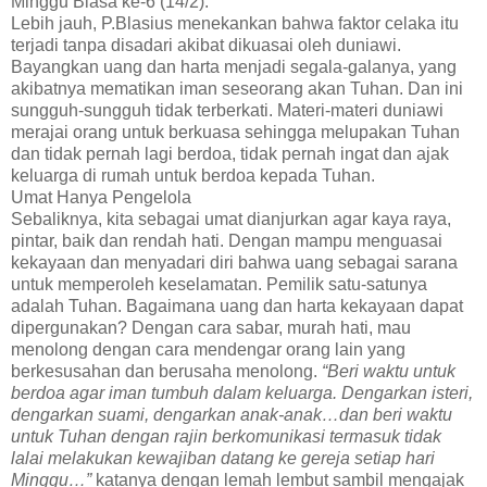
Minggu Biasa ke-6 (14/2).
Lebih jauh, P.Blasius menekankan bahwa faktor celaka itu
terjadi tanpa disadari akibat dikuasai oleh duniawi.
Bayangkan uang dan harta menjadi segala-galanya, yang
akibatnya mematikan iman seseorang akan Tuhan. Dan ini
sungguh-sungguh tidak terberkati. Materi-materi duniawi
merajai orang untuk berkuasa sehingga melupakan Tuhan
dan tidak pernah lagi berdoa, tidak pernah ingat dan ajak
keluarga di rumah untuk berdoa kepada Tuhan.
Umat Hanya Pengelola
Sebaliknya, kita sebagai umat dianjurkan agar kaya raya,
pintar, baik dan rendah hati. Dengan mampu menguasai
kekayaan dan menyadari diri bahwa uang sebagai sarana
untuk memperoleh keselamatan. Pemilik satu-satunya
adalah Tuhan. Bagaimana uang dan harta kekayaan dapat
dipergunakan? Dengan cara sabar, murah hati, mau
menolong dengan cara mendengar orang lain yang
berkesusahan dan berusaha menolong.
“Beri waktu untuk
berdoa agar iman tumbuh dalam keluarga. Dengarkan isteri,
dengarkan suami, dengarkan anak-anak…dan beri waktu
untuk Tuhan dengan rajin berkomunikasi termasuk tidak
lalai melakukan kewajiban datang ke gereja setiap hari
Minggu…”
katanya dengan lemah lembut sambil mengajak