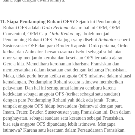
111.
Siapa Pendamping Rohani OFS?
Sejauh ini Pendamping
Rohani OFS adalah
Ordo Pertama
dalam hal ini OFM, OFM
Conventual, OFM Cap.
Ordo Kedua
juga boleh menjadi
Pendamping Rohani OFS. Ada juga yang disebut
Animator
seperti
Suster-suster OSF dan para Bruder Kapusin. Ordo pertama, Ordo
kedua, dan Animator bersama-sama disebut sebagai suluh atau
obor yang menjamin kerohanian kesetiaan OFS terhadap ajaran
Gereja kita. Memelihara kerohanian kharisma Fransiskan dan
mempersatukan dalam kesatuan erat dengan keluarga Fransiskan.
Maka, tidak perlu heran ketika anggota OFS misalnya dalam situasi
kemalangan, Pendamping Rohani secara istimewa memberikan
pelayanan. Dan hal ini sering umat lainnya cemburu karena
kedekatan sebagai anggota OFS (terikat sebagai satu saudara)
dengan para Pendamping Rohani yah tidak ada jarak. Tentu,
tampak anggota OFS hidup bersaudara (istimewa) dengan para
Imam, Frater, Bruder, Suster-suster yang Fransiskan ini. Dan dalam
penghayatan, sebagai saudara satu kesatuan sebagai Fransiskan,
bisa saja anggota OFS dipandang lebih istimewa. Mengapa
istimewa? Karena satu kesatuan dalam Persaudaraan Fransiskan.