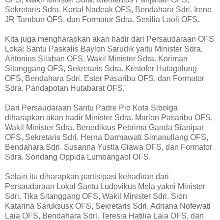
Sekretaris Sdra. Kortal Nadeak OFS, Bendahara Sdri. Irene
JR Tambun OFS, dan Formator Sdra. Sesilia Laoli OFS.
Kita juga mengharapkan akan hadir dari Persaudaraan OFS
Lokal Santu Paskalis Baylon Sarudik yaitu Minister Sdra.
Antonius Silaban OFS, Wakil Minister Sdra. Koriman
Sitanggang OFS, Sekretaris Sdra. Kristofer Hutagalung
OFS, Bendahara Sdri. Ester Pasaribu OFS, dan Formator
Sdra. Pandapotan Hutabarat OFS.
Dari Persaudaraan Santu Padre Pio Kota Sibolga
diharapkan akan hadir Minister Sdra. Marlon Pasaribu OFS,
Wakil Minister Sdra. Benediktus Pebrima Ganda Sianipar
OFS, Sekretaris Sdri. Herna Darmawati Simanullang OFS,
Bendahara Sdri. Susanna Yustia Giawa OFS, dan Formator
Sdra. Sondang Oppida Lumbangaol OFS.
Selain itu diharapkan partisipasi kehadiran dari
Persaudaraan Lokal Santu Ludovikus Mela yakni Minister
Sdri. Tika Sitanggang OFS, Wakil Minister Sdri. Sion
Katarina Saruksusk OFS, Sekretaris Sdri. Adriana Nofewati
Laia OFS, Bendahara Sdri. Teresia Hatilia Laia OFS, dan