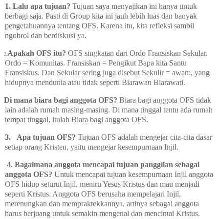
1. Lalu apa tujuan?
Tujuan saya menyajikan ini hanya untuk
berbagi saja. Pasti di Group kita ini jauh lebih luas dan banyak
pengetahuannya tentang OFS. Karena itu, kita refleksi sambil
ngobrol dan berdiskusi ya.
Apakah OFS itu?
OFS singkatan dari Ordo Fransiskan Sekular.
2.
Ordo = Komunitas. Fransiskan = Pengikut Bapa kita Santu
Fransiskus. Dan Sekular sering juga disebut Sekulir = awam, yang
hidupnya mendunia atau tidak seperti Biarawan Biarawati.
Di mana biara bagi anggota OFS?
Biara bagi anggota OFS tidak
lain adalah rumah masing-masing. Di mana tinggal tentu ada rumah
tempat tinggal, itulah Biara bagi anggota OFS.
3.
Apa tujuan OFS?
Tujuan OFS adalah mengejar cita-cita dasar
setiap orang Kristen, yaitu mengejar kesempurnaan Injil.
4.
Bagaimana anggota mencapai tujuan panggilan sebagai
anggota OFS?
Untuk mencapai tujuan kesempurnaan Injil anggota
OFS hidup seturut Injil, meniru Yesus Kristus dan mau menjadi
seperti Kristus. Anggota OFS berusaha mempelajari Injil,
merenungkan dan mempraktekkannya, artinya sebagai anggota
harus berjuang untuk semakin mengenal dan mencintai Kristus.