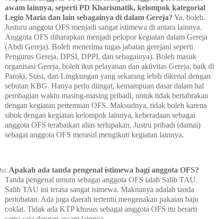
awam lainnya, seperti PD Kharismatik, kelompok kategorial
Legio Maria dan lain sebagainya di dalam Gereja?
Ya, boleh.
Justuru anggota OFS menjadi sangat istimewa di antara lainnya.
Anggota OFS diharapkan menjadi pelopor kegiatan dalam Gereja
(Abdi Gereja). Boleh menerima tugas jabatan gerejani seperti
Pengurus Gereja, DPSI, DPPI, dan sebagainya). Boleh masuk
organisasi Gereja, boleh ikut pelayanan dan aktivitas Gereja, baik di
Paroki, Stasi, dan Lingkungan yang sekarang lebih dikenal dengan
sebutan KBG. Hanya perlu diingat, kemampuan dasar dalam hal
pembagian waktu masing-masing pribadi, untuk tidak bertabrakan
dengan kegiatan pertemuan OFS. Maksudnya, tidak boleh karena
sibuk dengan kegiatan kelompok lainnya, keberadaan sebagai
anggota OFS terabaikan alias terlupakan. Justru pribadi (damai)
sebagai anggota OFS merasul mengikuti kegiatan lainnya.
0
Apakah ada tanda pengenal istimewa bagi anggota OFS?
10.
Tanda pengenal umum sebagai anggota OFS ialah Salib TAU.
Salib TAU ini terasa sangat isimewa. Maknanya adalah tanda
pertobatan. Ada juga daerah tertentu mengenakan pakaian baju
coklat. Tidak ada KTP khusus sebagai anggota OFS itu berarti
sama saja dengan awam lainnya.