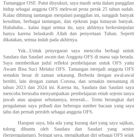
Tumanggor OSF. Patut disyukuri, saya masih setia dalam panggilan
hidup sebagai anggota OFS melewati pesta perak 25 tahun sudah.
Kalau dihitung tantangan menjalani panggilan ini, sungguh banyak
kesulitan, berbagai tantangan, dan ejekean juga lumayan banyak.
Hahahaha... kalau ingat semua itu, saya akhirnya berkesimpulan
hanya karena belaskasih Allah dan penyertaan Tuhan. Seperti
dikatakan, semua indah pada akhirnya.
Yuk...Untuk penyegaran saya mencoba berbagi untuk
Saudara dan Saudari awam dan Anggota OFS di mana saja berada.
Saya memberikan judul refleksi pembelajaran untuk OFS yaitu
Awam Bisa Suci Melalui OFS. Tantangan menjadi anggota OFS
semakin besar di zaman sekarang. Berbeda dengan awal-awal
berdiri, lain dengan zaman Corona, dan semakin menantang di
tahun 2023 dan 2024 ini. Karena itu, Saudara dan Saudari saya
mencoba berusaha menyampaikan pembelajaran entah sejenis tanya
jawab atau apapun sebutannya, terserah... Tentu berangkat dari
pengalaman saya pribadi dan beberapa sumber bacaan yang saya
tahu dan pernah peroleh sebagai anggota OFS.
Harapan saya, bila ada yang kurang dari yang saya sajikan,
tolong dibantu oleh Saudara dan Saudari yang senior
(berpengalaman). Seingat saya, mengikatkan diri sebagai OFS sejak