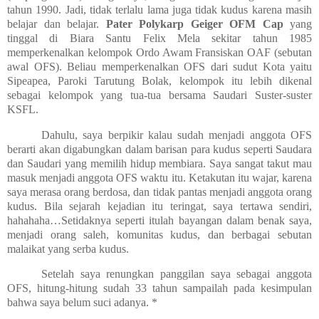
tahun 1990. Jadi, tidak terlalu lama juga tidak kudus karena masih
belajar dan belajar.
Pater Polykarp Geiger OFM Cap
yang
tinggal di Biara Santu Felix Mela sekitar tahun 1985
memperkenalkan kelompok Ordo Awam Fransiskan OAF (sebutan
awal OFS). Beliau memperkenalkan OFS dari sudut Kota yaitu
Sipeapea, Paroki Tarutung Bolak, kelompok itu lebih dikenal
sebagai kelompok yang tua-tua bersama Saudari Suster-suster
KSFL.
Dahulu, saya berpikir kalau sudah menjadi anggota OFS
berarti akan digabungkan dalam barisan para kudus seperti Saudara
dan Saudari yang memilih hidup membiara. Saya sangat takut mau
masuk menjadi anggota OFS waktu itu. Ketakutan itu wajar, karena
saya merasa orang berdosa, dan tidak pantas menjadi anggota orang
kudus. Bila sejarah kejadian itu teringat, saya tertawa sendiri,
hahahaha…Setidaknya seperti itulah bayangan dalam benak saya,
menjadi orang saleh, komunitas kudus, dan berbagai sebutan
malaikat yang serba kudus.
Setelah saya renungkan panggilan saya sebagai anggota
OFS, hitung-hitung sudah 33 tahun sampailah pada kesimpulan
bahwa saya belum suci adanya. *