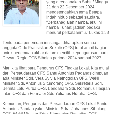
yang direncanakan Sabtu/ Minggu
21 dan 22 Desember 2024
mengetengahkan tema Betapa
indah hidup sebagai saudara.
“Berbahagialah hamba, aku ini
hamba Tuhan; jadilah padaku
menurut perkataanmu.” Lukas 1:38
Tentu pada pertemuan ini sangat diharapkan semua
anggota Ordo Fransiskan Sekulir (OFS) turut ambil bagian
untuk pertemuan akbar dalam memilih kepengurusan baru
Dewan Regio OFS Sibolga periode 2024 sampai 2027.
Mari kita lihat para Pengurus OFS Tingkat Lokal. Kita mulai
dari Persaudaraan OFS Santu Antonius Padangsidimpuan
ada Minister Sdri. Vera Sylvia Nainggolan OFS, Wakil
Minister Sdr. Antonius Situmorang OFS, Sekretaris Sdri.
Bernita Lalu Purba OFS, Bendahara Sdr. Romanus Hasjran
Intan OFS dan Formator Sdr. Yulianus Ndraha OFS.
Kemudian, Pengurus dari Persaudaraan OFS Lokal Santu
Antonius Pandan yakni Minister Sdra. Johannes Sihotang
OFS, Wakil Minister Sdra. Klemenius Panjaitan OFS,