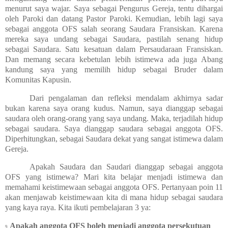
menurut saya wajar. Saya sebagai Pengurus Gereja, tentu dihargai
oleh Paroki dan datang Pastor Paroki. Kemudian, lebih lagi saya
sebagai anggota OFS salah seorang Saudara Fransiskan. Karena
mereka saya undang sebagai Saudara, pastilah senang hidup
sebagai Saudara. Satu kesatuan dalam Persaudaraan Fransiskan.
Dan memang secara kebetulan lebih istimewa ada juga Abang
kandung saya yang memilih hidup sebagai Bruder dalam
Komunitas Kapusin.
Dari pengalaman dan refleksi mendalam akhirnya sadar
bukan karena saya orang kudus. Namun, saya dianggap sebagai
saudara oleh orang-orang yang saya undang. Maka, terjadilah hidup
sebagai saudara. Saya dianggap saudara sebagai anggota OFS.
Diperhitungkan, sebagai Saudara dekat yang sangat istimewa dalam
Gereja.
Apakah Saudara dan Saudari dianggap sebagai anggota
OFS yang istimewa? Mari kita belajar menjadi istimewa dan
memahami keistimewaan sebagai anggota OFS. Pertanyaan poin 11
akan menjawab keistimewaan kita di mana hidup sebagai saudara
yang kaya raya. Kita ikuti pembelajaran 3 ya:
Apakah anggota OFS boleh menjadi anggota persekutuan
9.