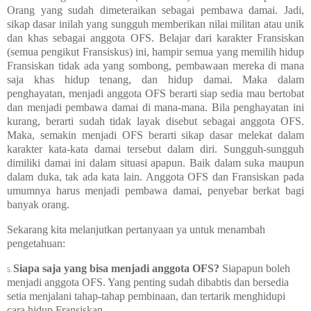
Orang yang sudah dimeteraikan sebagai pembawa damai. Jadi,
sikap dasar inilah yang sungguh memberikan nilai militan atau unik
dan khas sebagai anggota OFS. Belajar dari karakter Fransiskan
(semua pengikut Fransiskus) ini, hampir semua yang memilih hidup
Fransiskan tidak ada yang sombong, pembawaan mereka di mana
saja khas hidup tenang, dan hidup damai. Maka dalam
penghayatan, menjadi anggota OFS berarti siap sedia mau bertobat
dan menjadi pembawa damai di mana-mana. Bila penghayatan ini
kurang, berarti sudah tidak layak disebut sebagai anggota OFS.
Maka, semakin menjadi OFS berarti sikap dasar melekat dalam
karakter kata-kata damai tersebut dalam diri. Sungguh-sungguh
dimiliki damai ini dalam situasi apapun. Baik dalam suka maupun
dalam duka, tak ada kata lain. Anggota OFS dan Fransiskan pada
umumnya harus menjadi pembawa damai, penyebar berkat bagi
banyak orang.
Sekarang kita melanjutkan pertanyaan ya untuk menambah
pengetahuan:
Siapa saja yang bisa menjadi anggota OFS?
Siapapun boleh
5.
menjadi anggota OFS. Yang penting sudah dibabtis dan bersedia
setia menjalani tahap-tahap pembinaan, dan tertarik menghidupi
cara hidup Fransiskan.