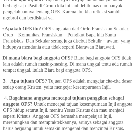
berbagi saja. Pasti di Group kita ini jauh lebih luas dan banyak
pengetahuannya tentang OFS. Karena itu, kita refleksi sambil
ngobrol dan berdiskusi ya.
Apakah OFS itu?
OFS singkatan dari Ordo Fransiskan Sekular.
2.
Ordo = Komunitas. Fransiskan = Pengikut Bapa kita Santu
Fransiskus. Dan Sekular sering juga disebut Sekulir = awam, yang
hidupnya mendunia atau tidak seperti Biarawan Biarawati.
Di mana biara bagi anggota OFS?
Biara bagi anggota OFS tidak
lain adalah rumah masing-masing. Di mana tinggal tentu ada rumah
tempat tinggal, itulah Biara bagi anggota OFS.
3.
Apa tujuan OFS?
Tujuan OFS adalah mengejar cita-cita dasar
setiap orang Kristen, yaitu mengejar kesempurnaan Injil.
4.
Bagaimana anggota mencapai tujuan panggilan sebagai
anggota OFS?
Untuk mencapai tujuan kesempurnaan Injil anggota
OFS hidup seturut Injil, meniru Yesus Kristus dan mau menjadi
seperti Kristus. Anggota OFS berusaha mempelajari Injil,
merenungkan dan mempraktekkannya, artinya sebagai anggota
harus berjuang untuk semakin mengenal dan mencintai Kristus.