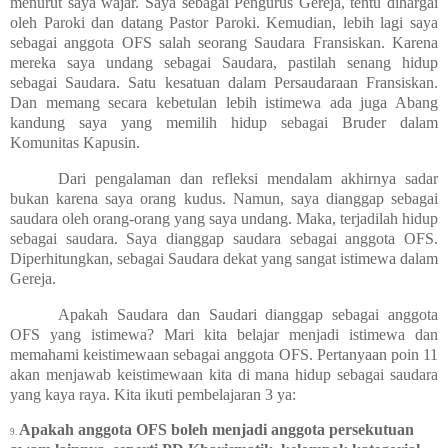
menurut saya wajar. Saya sebagai Pengurus Gereja, tentu dihargai
oleh Paroki dan datang Pastor Paroki. Kemudian, lebih lagi saya
sebagai anggota OFS salah seorang Saudara Fransiskan. Karena
mereka saya undang sebagai Saudara, pastilah senang hidup
sebagai Saudara. Satu kesatuan dalam Persaudaraan Fransiskan.
Dan memang secara kebetulan lebih istimewa ada juga Abang
kandung saya yang memilih hidup sebagai Bruder dalam
Komunitas Kapusin.
Dari pengalaman dan refleksi mendalam akhirnya sadar
bukan karena saya orang kudus. Namun, saya dianggap sebagai
saudara oleh orang-orang yang saya undang. Maka, terjadilah hidup
sebagai saudara. Saya dianggap saudara sebagai anggota OFS.
Diperhitungkan, sebagai Saudara dekat yang sangat istimewa dalam
Gereja.
Apakah Saudara dan Saudari dianggap sebagai anggota
OFS yang istimewa? Mari kita belajar menjadi istimewa dan
memahami keistimewaan sebagai anggota OFS. Pertanyaan poin 11
akan menjawab keistimewaan kita di mana hidup sebagai saudara
yang kaya raya. Kita ikuti pembelajaran 3 ya:
Apakah anggota OFS boleh menjadi anggota persekutuan
9.