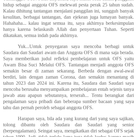
hidup sebagai anggota OFS melewati pesta perak 25 tahun sudah.
Kalau dihitung tantangan menjalani panggilan ini, sungguh banyak
kesulitan, berbagai tantangan, dan ejekean juga lumayan banyak.
Hahahaha... kalau ingat semua itu, saya akhirnya berkesimpulan
hanya karena belaskasih Allah dan penyertaan Tuhan. Seperti
dikatakan, semua indah pada akhirnya.
Yuk...Untuk penyegaran saya mencoba berbagi untuk
Saudara dan Saudari awam dan Anggota OFS di mana saja berada.
Saya memberikan judul refleksi pembelajaran untuk OFS yaitu
Awam Bisa Suci Melalui OFS. Tantangan menjadi anggota OFS
semakin besar di zaman sekarang. Berbeda dengan awal-awal
berdiri, lain dengan zaman Corona, dan semakin menantang di
tahun 2023 dan 2024 ini. Karena itu, Saudara dan Saudari saya
mencoba berusaha menyampaikan pembelajaran entah sejenis tanya
jawab atau apapun sebutannya, terserah... Tentu berangkat dari
pengalaman saya pribadi dan beberapa sumber bacaan yang saya
tahu dan pernah peroleh sebagai anggota OFS.
Harapan saya, bila ada yang kurang dari yang saya sajikan,
tolong dibantu oleh Saudara dan Saudari yang senior
(berpengalaman). Seingat saya, mengikatkan diri sebagai OFS sejak
tahun 1990. Jadi, tidak terlalu lama juga tidak kudus karena masih