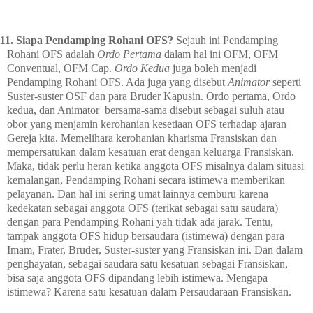
111.
Siapa Pendamping Rohani OFS?
Sejauh ini Pendamping
Rohani OFS adalah
Ordo Pertama
dalam hal ini OFM, OFM
Conventual, OFM Cap.
Ordo Kedua
juga boleh menjadi
Pendamping Rohani OFS. Ada juga yang disebut
Animator
seperti
Suster-suster OSF dan para Bruder Kapusin. Ordo pertama, Ordo
kedua, dan Animator bersama-sama disebut sebagai suluh atau
obor yang menjamin kerohanian kesetiaan OFS terhadap ajaran
Gereja kita. Memelihara kerohanian kharisma Fransiskan dan
mempersatukan dalam kesatuan erat dengan keluarga Fransiskan.
Maka, tidak perlu heran ketika anggota OFS misalnya dalam situasi
kemalangan, Pendamping Rohani secara istimewa memberikan
pelayanan. Dan hal ini sering umat lainnya cemburu karena
kedekatan sebagai anggota OFS (terikat sebagai satu saudara)
dengan para Pendamping Rohani yah tidak ada jarak. Tentu,
tampak anggota OFS hidup bersaudara (istimewa) dengan para
Imam, Frater, Bruder, Suster-suster yang Fransiskan ini. Dan dalam
penghayatan, sebagai saudara satu kesatuan sebagai Fransiskan,
bisa saja anggota OFS dipandang lebih istimewa. Mengapa
istimewa? Karena satu kesatuan dalam Persaudaraan Fransiskan.