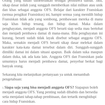
Orang yang sudah dimeteraikan sebagai pembawa damai. Jadi,
sikap dasar inilah yang sungguh memberikan nilai militan atau unik
dan khas sebagai anggota OFS. Belajar dari karakter Fransiskan
(semua pengikut Fransiskus) ini, hampir semua yang memilih hidup
Fransiskan tidak ada yang sombong, pembawaan mereka di mana
saja khas hidup tenang, dan hidup damai. Maka dalam
penghayatan, menjadi anggota OFS berarti siap sedia mau bertobat
dan menjadi pembawa damai di mana-mana. Bila penghayatan ini
kurang, berarti sudah tidak layak disebut sebagai anggota OFS.
Maka, semakin menjadi OFS berarti sikap dasar melekat dalam
karakter kata-kata damai tersebut dalam diri. Sungguh-sungguh
dimiliki damai ini dalam situasi apapun. Baik dalam suka maupun
dalam duka, tak ada kata lain. Anggota OFS dan Fransiskan pada
umumnya harus menjadi pembawa damai, penyebar berkat bagi
banyak orang.
Sekarang kita melanjutkan pertanyaan ya untuk menambah
pengetahuan:
Siapa saja yang bisa menjadi anggota OFS?
Siapapun boleh
5.
menjadi anggota OFS. Yang penting sudah dibabtis dan bersedia
setia menjalani tahap-tahap pembinaan, dan tertarik menghidupi
cara hidup Fransiskan.