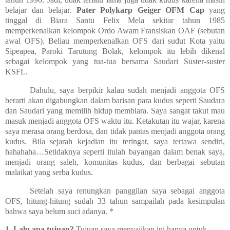
belajar dan belajar.
Pater Polykarp Geiger OFM Cap
yang
tinggal di Biara Santu Felix Mela sekitar tahun 1985
memperkenalkan kelompok Ordo Awam Fransiskan OAF (sebutan
awal OFS). Beliau memperkenalkan OFS dari sudut Kota yaitu
Sipeapea, Paroki Tarutung Bolak, kelompok itu lebih dikenal
sebagai kelompok yang tua-tua bersama Saudari Suster-suster
KSFL.
Dahulu, saya berpikir kalau sudah menjadi anggota OFS
berarti akan digabungkan dalam barisan para kudus seperti Saudara
dan Saudari yang memilih hidup membiara. Saya sangat takut mau
masuk menjadi anggota OFS waktu itu. Ketakutan itu wajar, karena
saya merasa orang berdosa, dan tidak pantas menjadi anggota orang
kudus. Bila sejarah kejadian itu teringat, saya tertawa sendiri,
hahahaha…Setidaknya seperti itulah bayangan dalam benak saya,
menjadi orang saleh, komunitas kudus, dan berbagai sebutan
malaikat yang serba kudus.
Setelah saya renungkan panggilan saya sebagai anggota
OFS, hitung-hitung sudah 33 tahun sampailah pada kesimpulan
bahwa saya belum suci adanya. *
1. Lalu apa tujuan?
Tujuan saya menyajikan ini hanya untuk