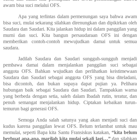
awam bisa suci melalui OFS.
Apa yang terlintas dalam permenungan saya bahwa awam
bisa suci, mulai sekarang silahkan direnungkan dan dipikirkan oleh
Saudara dan Saudari. Kita jalankan hidup ini dalam panggilan yang
murni dan suci. Kita bangun persaudaraan OFS ini dengan
memberikan contoh-contoh mewujudkan damai untuk semua
saudara.
Jadilah Saudara dan Saudari sungguh-sungguh menjadi
pembawa damai dalam menjalankan panggilan suci sebagai
anggota OFS. Bahkan wujudkan dan perlihatkan keistimewaan
Saudara dan Saudari sebagai anggota OFS yang bisa diteladani,
bisa dicontoh, dan bukan supaya dapat pujian ya. Pelihara
hubungan baik sebagai Saudara dan Saudari. Tampakkan warna
yang berbeda dengan setia, saleh dalam Ibadah rutin, teratur, dan
penuh semangat menjalankan hidup. Ciptakan kebaikan turun-
temurun bagi generasi OFS.
Semoga Anda salah satunya yang akan menjadi suci dan
kudus karena panggilan lewat OFS. Belum terlambat untuk mau
memulai, seperti Bapa kita Santu Fransiskus katakan,
“kita belum
berbuat apa-apa, marilah kita mulai sekali lagi…”
dan silahkan