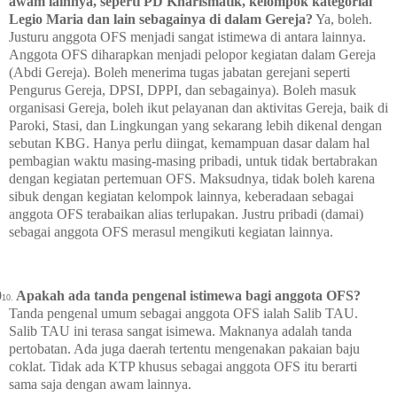
awam lainnya, seperti PD Kharismatik, kelompok kategorial
Legio Maria dan lain sebagainya di dalam Gereja?
Ya, boleh.
Justuru anggota OFS menjadi sangat istimewa di antara lainnya.
Anggota OFS diharapkan menjadi pelopor kegiatan dalam Gereja
(Abdi Gereja). Boleh menerima tugas jabatan gerejani seperti
Pengurus Gereja, DPSI, DPPI, dan sebagainya). Boleh masuk
organisasi Gereja, boleh ikut pelayanan dan aktivitas Gereja, baik di
Paroki, Stasi, dan Lingkungan yang sekarang lebih dikenal dengan
sebutan KBG. Hanya perlu diingat, kemampuan dasar dalam hal
pembagian waktu masing-masing pribadi, untuk tidak bertabrakan
dengan kegiatan pertemuan OFS. Maksudnya, tidak boleh karena
sibuk dengan kegiatan kelompok lainnya, keberadaan sebagai
anggota OFS terabaikan alias terlupakan. Justru pribadi (damai)
sebagai anggota OFS merasul mengikuti kegiatan lainnya.
0
Apakah ada tanda pengenal istimewa bagi anggota OFS?
10.
Tanda pengenal umum sebagai anggota OFS ialah Salib TAU.
Salib TAU ini terasa sangat isimewa. Maknanya adalah tanda
pertobatan. Ada juga daerah tertentu mengenakan pakaian baju
coklat. Tidak ada KTP khusus sebagai anggota OFS itu berarti
sama saja dengan awam lainnya.