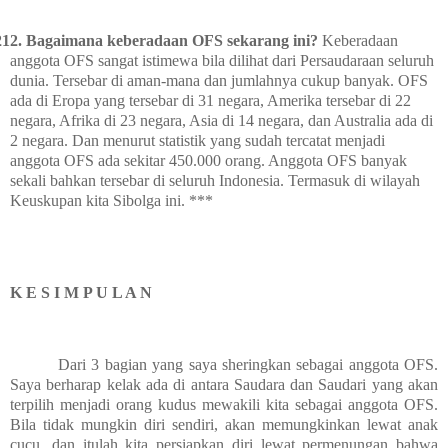
212.
Bagaimana keberadaan OFS sekarang ini?
Keberadaan
anggota OFS sangat istimewa bila dilihat dari Persaudaraan seluruh
dunia. Tersebar di aman-mana dan jumlahnya cukup banyak. OFS
ada di Eropa yang tersebar di 31 negara, Amerika tersebar di 22
negara, Afrika di 23 negara, Asia di 14 negara, dan Australia ada di
2 negara. Dan menurut statistik yang sudah tercatat menjadi
anggota OFS ada sekitar 450.000 orang. Anggota OFS banyak
sekali bahkan tersebar di seluruh Indonesia. Termasuk di wilayah
Keuskupan kita Sibolga ini. ***
K E S I M P U L A N
Dari 3 bagian yang saya sheringkan sebagai anggota OFS.
Saya berharap kelak ada di antara Saudara dan Saudari yang akan
terpilih menjadi orang kudus mewakili kita sebagai anggota OFS.
Bila tidak mungkin diri sendiri, akan memungkinkan lewat anak
cucu, dan itulah kita persiapkan diri lewat permenungan bahwa