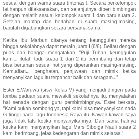
sesuai dengan warna suara (intonasi). Secara berkelompok
latihanpun dilaksanakan, dan selanjutnya diberi bimbingan
dengan melatih sesuai kelompok suara 1 dan baru suara 2.
Setelah mantap dan bertahan di suara masing-masing,
barulah digabungkan secara bersama-sama.
Ketika Ibu Marbun ditanya tentang keunggulan mereka
hingga sekolahnya dapat meraih juara I (8/8). Beliau dengan
puas dan bangga mengatakan, ”Puji Tuhan...keunggulan
kami... itulah tadi, suara 1 dan 2 itu berimbang dan tetap
bisa bertahan sesuai not yang diperankan masing-masing.
Kemudian... penghatan, penjiwaan dan mimik ketika
menyanyikan lagu itu terpancar baik dan seragam...”
Ester E.Waruwu (siswi kelas V) yang menjadi dirigen pada
lomba paduan suara mewakili sekolahnya itu, menyatakan
hal senada dengan guru pembimbingnya. Ester berkata,
”Kami bukan sombong ya, tapi kami bisa menyanyikan nada
G tinggi pada lagu Indonesia Raya itu. Kawan-kawan saya
juga tidak fals ketika menyanyikannya. Dan sama halnya
ketika kami menyanyikan lagu Mars Sibolga Nauli suara 2
kami berimbang, jelas kedengaran dan mimik selaras.”