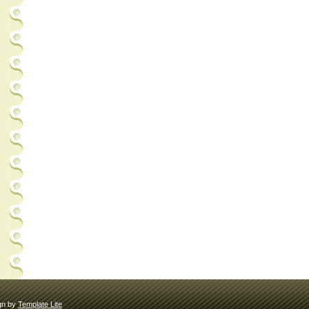
gn by
Template Lite