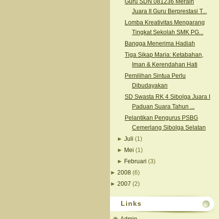
Guru SDN 081236 Meraih
Juara II Guru Berprestasi T...
Lomba Kreativitas Mengarang
Tingkat Sekolah SMK PG...
Bangga Menerima Hadiah
Tiga Sikap Maria: Ketabahan,
Iman & Kerendahan Hati
Pemilihan Sintua Perlu
Dibudayakan
SD Swasta RK 4 Sibolga Juara I
Paduan Suara Tahun ...
Pelantikan Pengurus PSBG
Cemerlang Sibolga Selatan
►
Juli
(1)
►
Mei
(1)
►
Februari
(3)
►
2008
(6)
►
2007
(2)
Links