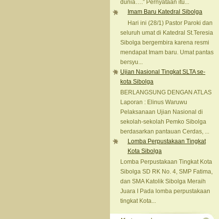
dunia….” Pernyataan itu...
Imam Baru Katedral Sibolga
Hari ini (28/1) Pastor Paroki dan
seluruh umat di Katedral St.Teresia
Sibolga bergembira karena resmi
mendapat Imam baru. Umat pantas
bersyu...
Ujian Nasional Tingkat SLTA se-
kota Sibolga
BERLANGSUNG DENGAN ATLAS
Laporan : Elinus Waruwu
Pelaksanaan Ujian Nasional di
sekolah-sekolah Pemko Sibolga
berdasarkan pantauan Cerdas, ...
Lomba Perpustakaan Tingkat
Kota Sibolga
Lomba Perpustakaan Tingkat Kota
Sibolga SD RK No. 4, SMP Fatima,
dan SMA Katolik Sibolga Meraih
Juara I Pada lomba perpustakaan
tingkat Kota...