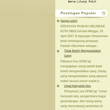
Postingan Populer
(tanpa judul)
PERAYAAN PASKAH OIKUMENE
KOTA SIBOLGA Hari Minggu, 28
April 2007 di lapangan Simaremare
telah berlangsung perayaan
Paskah Oikumene sebagai...
Tidak Boleh Mengandalkan
Uang
P.Blasius Fau OFMCap
mengatakan orang katolik tidak
boleh mengandalkan uang. Orang
yang mengandalkan uang ataupun
materi secara umum sudah p...
Umat Hanyalah Abu
P.Raymod Laia OFMCap: “Umat
hanyalah abu, pengembara bagai
gelandangan, dan orang asing
yang menumpang sementara di