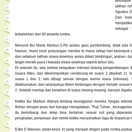
kelompok 
latihan ru
Agustus 2
Dan hasil
menjadik
sebagai 
terkalahkan dari 60 peserta lomba.
Menurut Ibu Marta Marbun,S.Pd selaku guru pembimbing, tidak ada 
Namun, murni hasil perjuangan mereka di mana setiap hari kelompok pad
dan sebelum latihan siswa-siswinya selalu diberi bimbingan, arahan, 
target meraih juara I kepada siswa-siswinya seperti tahun lalu.
Di sekolah itu, ada seleksi kelayakan intonasi bidang pengembangan di
(suara dites, dan dikelompokkan cenderung ke suara 1 ataukah 2). S
suara 1 dan 2, lalu dibagi sesuai dengan warna suara (intonasi).
dilaksanakan, dan selanjutnya diberi bimbingan dengan melatih sesuai 
2. Setelah mantap dan bertahan di suara masing-masing, barulah diga
Ketika Ibu Marbun ditanya tentang keunggulan mereka hingga sekolah
Beliau dengan puas dan bangga mengatakan, ”Puji Tuhan...keunggulan ka
itu berimbang dan tetap bisa bertahan sesuai not yang diperank
penghatan, penjiwaan dan mimik ketika menyanyikan lagu itu terpancar b
Ester E.Waruwu (siswi kelas V) yang menjadi dirigen pada lomba paduan