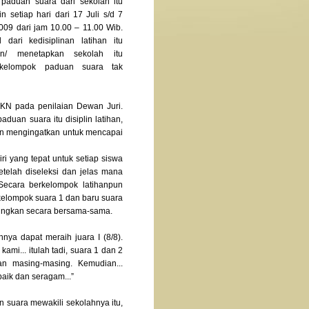
paduan suara dari sekolah itu
tin setiap hari dari 17 Juli s/d 7
009 dari jam 10.00 – 11.00 Wib.
 dari kedisiplinan latihan itu
an/ menetapkan sekolah itu
kelompok paduan suara tak
KKN pada penilaian Dewan Juri.
uan suara itu disiplin latihan,
dan mengingatkan untuk mencapai
ri yang tepat untuk setiap siswa
etelah diseleksi dan jelas mana
 Secara berkelompok latihanpun
kelompok suara 1 dan baru suara
bungkan secara bersama-sama.
nya dapat meraih juara I (8/8).
mi... itulah tadi, suara 1 dan 2
an masing-masing. Kemudian...
aik dan seragam...”
 suara mewakili sekolahnya itu,