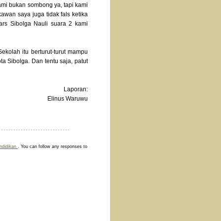
ami bukan sombong ya, tapi kami
wan saya juga tidak fals ketika
rs Sibolga Nauli suara 2 kami
ekolah itu berturut-turut mampu
 Sibolga. Dan tentu saja, patut
Laporan:
Elinus Waruwu
ndidikan
. You can follow any responses to