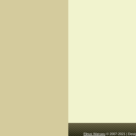
Elinus Waruwu
© 2007-2021 | Desi