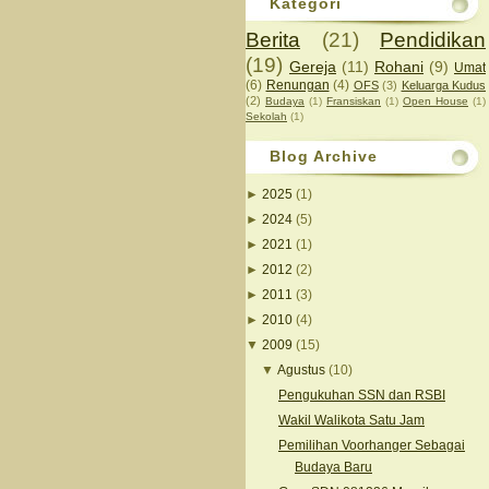
Kategori
Berita
(21)
Pendidikan
(19)
Gereja
(11)
Rohani
(9)
Umat
(6)
Renungan
(4)
OFS
(3)
Keluarga Kudus
(2)
Budaya
(1)
Fransiskan
(1)
Open House
(1)
Sekolah
(1)
Blog Archive
►
2025
(1)
►
2024
(5)
►
2021
(1)
►
2012
(2)
►
2011
(3)
►
2010
(4)
▼
2009
(15)
▼
Agustus
(10)
Pengukuhan SSN dan RSBI
Wakil Walikota Satu Jam
Pemilihan Voorhanger Sebagai
Budaya Baru