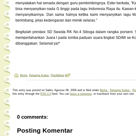
menyatakan hal senada dengan guru pembimbingnya. Ester berkata, ”K
bisa menyanyikan nada G tinggi pada lagu Indonesia Raya itu. Kawan-ka
menyanyikannya. Dan sama halnya ketika kami menyanyikan lagu Ma
berimbang, jelas kedengaran dan mimik selaras.”
Begitulah prestasi SD Swasta RK No.4 Siboga dalam rangka porseni. S
mempertahankan Juara I pada lomba paduan suara tingkat SD/MI se-Kota
dibanggakan. Selamat ya!*
Berita
,
Keluarga Kudus
,
Pendidikan
|
This entry was posted on Sabtu, Agustus 08, 2009 and is filed under
Berita
,
Keluarga Kudus
,
Pe
this entry through the
RSS 2.0
feed. You can
leave a response
, or trackback from your own site.
0 comments:
Posting Komentar