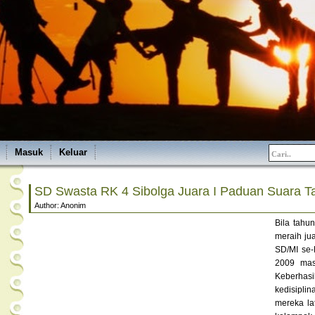
Masuk
Keluar
SD Swasta RK 4 Sibolga Juara I Paduan Suara T
Author: Anonim
Bila tahu
meraih ju
SD/MI se-
2009 mas
Keberhas
kedisipl
mereka la